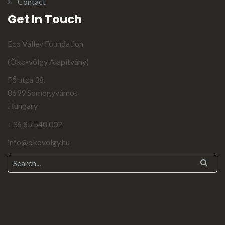
Contact
Get In Touch
Eco Valley Foundation
(Öko-völgy Alapítvány)
Fő utca 38.
8699 Somogyvámos
Hungary
+36 85 540 002
info@okovolgy.hu