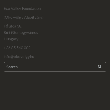
Eco Valley Foundation
(Öko-völgy Alapítvány)
Fő utca 38.
8699 Somogyvámos
Hungary
+36 85 540 002
info@okovolgy.hu